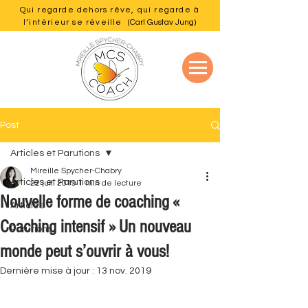
Qui regarde dehors rêve, qui regarde à
l’intérieur se réveille
(Carl Gustav Jung)
Post
Articles et Parutions
Mireille Spycher-Chabry
Articles et Parutions
22 juil. 2019
1 min de lecture
Nouvelle forme de coaching «
Articles
Coaching intensif » Un nouveau
Parutions
monde peut s’ouvrir à vous!
Dernière mise à jour :
13 nov. 2019